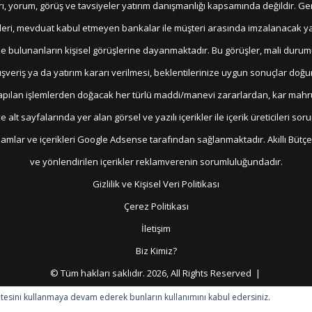
rı, yorum, görüş ve tavsiyeler yatırım danışmanlığı kapsamında değildir. Ge
etleri, mevduat kabul etmeyen bankalar ile müşteri arasında imzalanacak 
bulunanların kişisel görüşlerine dayanmaktadır. Bu görüşler, mali durumunu
şveriş ya da yatırım kararı verilmesi, beklentilerinize uygun sonuçlar doğu
yapılan işlemlerden doğacak her türlü maddi/manevi zararlardan, kar mahr
 alt sayfalarında yer alan görsel ve yazılı içerikler ile içerik üreticileri s
eklamlar ve içerikleri Google Adsense tarafından sağlanmaktadır. Akıllı Bütç
ve yönlendirilen içerikler reklamverenin sorumluluğundadır.
Gizlilik ve Kişisel Veri Politikası
Çerez Politikası
İletişim
Biz Kimiz?
© Tüm hakları saklıdır. 2026, All Rights Reserved |
Evde Bütçe
İşte Bütçe
Kendine Yatırım
Geleceğe Yatırım
b sitesini kullanmaya devam ederek bunların kullanımını kabul edersiniz.