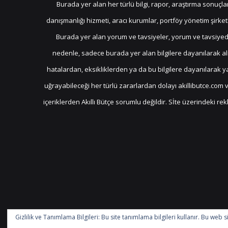
Burada yer alan her türlü bilgi, rapor, araştırma sonuçla
danışmanlığı hizmeti, aracı kurumlar, portföy yönetim şirk
Burada yer alan yorum ve tavsiyeler, yorum ve tavsiyede 
nedenle, sadece burada yer alan bilgilere dayanılarak alı
hatalardan, eksikliklerden ya da bu bilgilere dayanılarak 
uğrayabileceği her türlü zararlardan dolayı akillibutce.com ve
içeriklerden Akıllı Bütçe sorumlu değildir. Sİte üzerindeki r
Gizlilik ve Tanımlama Bilgileri: Bu site tanımlama bilgileri kullanır. Bu we