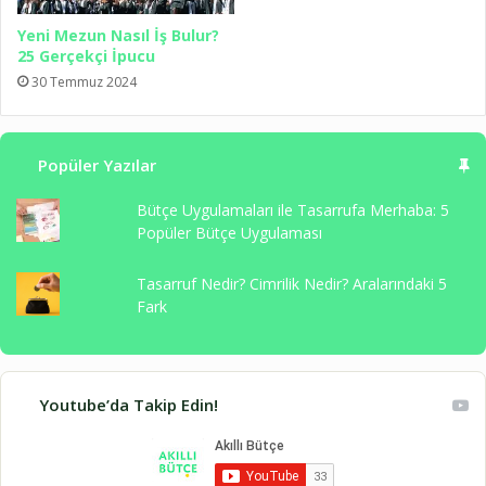
Yeni Mezun Nasıl İş Bulur?
25 Gerçekçi İpucu
30 Temmuz 2024
Popüler Yazılar
Bütçe Uygulamaları ile Tasarrufa Merhaba: 5
Popüler Bütçe Uygulaması
Tasarruf Nedir? Cimrilik Nedir? Aralarındaki 5
Fark
Youtube’da Takip Edin!